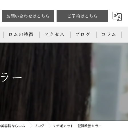
お問い合わせはこちら
ご予約はこちら
ロムの特徴
アクセス
ブログ
コラム
カット
カラー
ラー
トリートメント
パーマ
縮毛矯正
の美容院ならロム
ブログ
くせ毛カット 髪質改善カラー